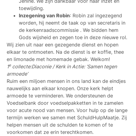
Jenine. We zijn dankbaar voor haar inzet en
toewijding.
Inzegening van Robin
: Robin zal ingezegend
worden, hij neemt de taak op van secretaris in
de kerkenraadscommissie . We bidden hem
Gods wijsheid en zegen toe in deze nieuwe rol.
Wij zien uit naar een gezegende dienst en hopen
elkaar te ontmoeten. Na de dienst is er koffie, thee
en limonade met homemade gebak. Welkom!
e
1
collecte:
Diaconie / Kerk in Actie: ‘Samen tegen
armoede’
Ruim een miljoen mensen in ons land kan de eindjes
nauwelijks aan elkaar knopen. Onze kerk helpt
armoede te verminderen. We ondersteunen de
Voedselbank door voedselpakketten in te zamelen
voor acute nood van mensen. Voor hulp op de lange
termijn werken we samen met SchuldHulpMaatje. Zij
helpen mensen uit de schulden te komen of te
voorkomen dat ze erin terechtkomen.