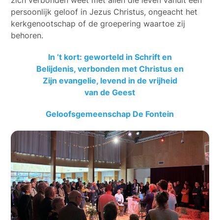
zich verbonden weet met allen die leven vanuit een
persoonlijk geloof in Jezus Christus, ongeacht het
kerkgenootschap of de groepering waartoe zij
behoren.
In ’t kort: geworteld in Schrift en
Belijdenis, verbonden met Christus en
Zijn evangelie, levend in de vrijheid
van de Geest
Geloofsgemeenschap De Fontein