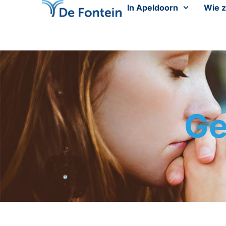
In Apeldoorn
Wie z
Ge