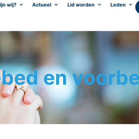
ijn wij?
Actueel
Lid worden
Leden
bed en voorb