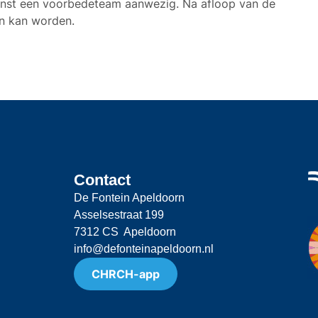
ienst een voorbedeteam aanwezig. Na afloop van de
en kan worden.
Contact
De Fontein Apeldoorn
Asselsestraat 199
7312 CS Apeldoorn
info@defonteinapeldoorn.nl
CHRCH-app