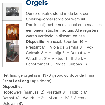
Orgels
Oorspronkelijk stond in de kerk een
Spiering-orgel
(orgelbouwers uit
Dordrecht) met één manuaal en pedaal, en
een pneumatische tractuur. Alle registers
waren verdeeld in discant en bas.
Dispositie:
Manuaal: Bourdon 16’ –
Prestant 8” – Viola da Gamba 8’ – Vox
Celestis 8’ – Holpijp 8” – Octaaf 4’ –
Woudfluit 2’ – Mixtuur II=III sterk –
Echotrompet 8’ Pedaal: Subbas 16’
———-
Het huidige orgel is in 1976 gebouwd door de firma
Ernst Leeflang
(Apeldoorn).
Dispositie:
Hoofdwerk (manuaal 2): Prestant 8′ – Holpijp 8′ –
Octaaf 4′ – Woudfluit 2′ – Mixtuur 1⅓’ 2-3 sterk –
Dulciaan 8′.