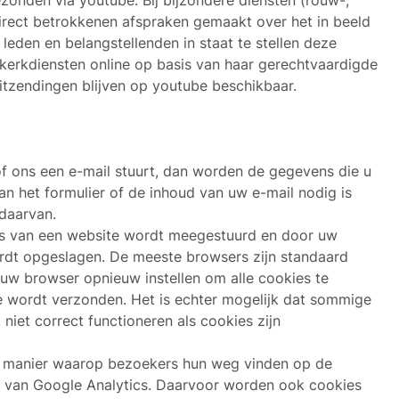
zonden via youtube. Bij bijzondere diensten (rouw-,
direct betrokkenen afspraken gemaakt over het in beeld
leden en belangstellenden in staat te stellen deze
erkdiensten online op basis van haar gerechtvaardigde
uitzendingen blijven op youtube beschikbaar.
 of ons een e-mail stuurt, dan worden de gegevens die u
an het formulier of de inhoud van uw e-mail nodig is
daarvan.
a’s van een website wordt meegestuurd en door uw
rdt opgeslagen. De meeste browsers zijn standaard
 uw browser opnieuw instellen om alle cookies te
 wordt verzonden. Het is echter mogelijk dat sommige
niet correct functioneren als cookies zijn
de manier waarop bezoekers hun weg vinden op de
n van Google Analytics. Daarvoor worden ook cookies