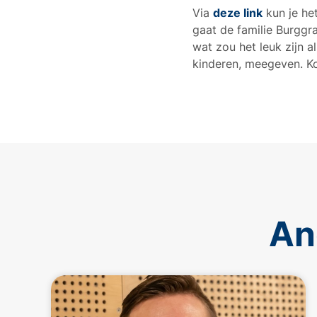
Via
deze link
kun je he
gaat de familie Burggr
wat zou het leuk zijn a
kinderen, meegeven. Ko
An