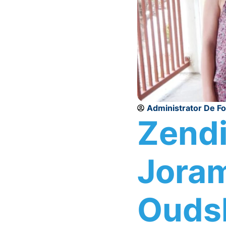
Administrator De F
Zend
Joram
Ouds