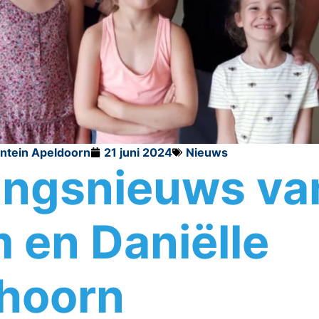
ontein Apeldoorn
21 juni 2024
Nieuws
ingsnieuws va
 en Daniëlle
hoorn