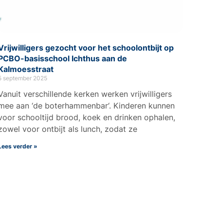
Vrijwilligers gezocht voor het schoolontbijt op
PCBO-basisschool Ichthus aan de
Kalmoesstraat
5 september 2025
Vanuit verschillende kerken werken vrijwilligers
mee aan ‘de boterhammenbar‘. Kinderen kunnen
voor schooltijd brood, koek en drinken ophalen,
zowel voor ontbijt als lunch, zodat ze
Lees verder »