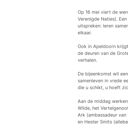
Op 16 mei viert de wer
Verenigde Naties)
. Een
uitspreken: leren same
elkaar.
Ook in
Apeldoorn
krij
de deuren van de
Grot
verhalen.
De bijeenkomst wil een 
samenleven in vrede ee
die u schikt, u hoeft zi
Aan de middag werken 
Wilde
, het Vertelgenoo
Ark
(ambassadeur van 
en
Hester Smits (alleb