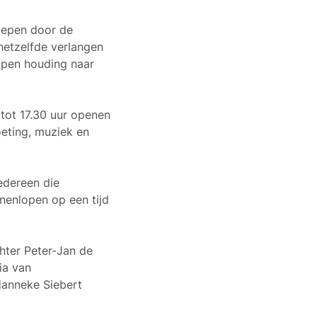
oepen door de
 hetzelfde verlangen
open houding naar
 tot 17.30 uur openen
eting, muziek en
Iedereen die
nenlopen op een tijd
hter
Peter-Jan de
ia van
 Hanneke Siebert