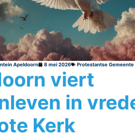
ontein Apeldoorn
8 mei 2026
Protestantse Gemeente
oorn viert
leven in vrede
ote Kerk