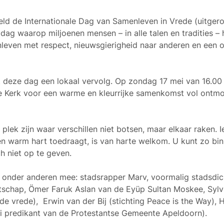
eld de
Internationale Dag van Samenleven in Vrede (uitger
 dag waarop miljoenen mensen – in alle talen en tradities –
nleven met respect, nieuwsgierigheid naar anderen en een 
gt deze dag een lokaal vervolg. Op zondag 17 mei van 16.00
e Kerk
voor een warme en kleurrijke samenkomst vol ontmo
plek zijn waar verschillen niet botsen, maar elkaar raken. 
n warm hart toedraagt, is van harte welkom. U kunt zo bin
ch niet op te geven.
onder anderen mee: stadsrapper Marv, voormalig stadsdic
tschap,
Ömer Faruk Aslan
van de Eyüp Sultan Moskee,
Sylv
de vrede),
Erwin van der Bij
(stichting Peace is the Way),
ei predikant van de Protestantse Gemeente Apeldoorn)
.