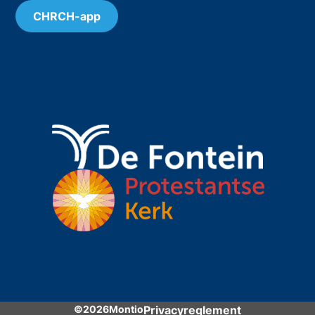
CHRCH-app
©2026Montio
Privacyreglement