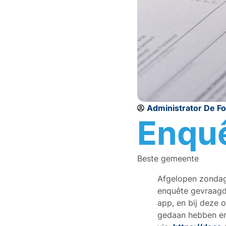
Administrator De F
Enqu
Beste gemeente
Afgelopen zondag
enquête gevraagd 
app, en bij deze 
gedaan hebben en 