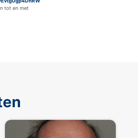
1ByEvtgUgp4DnRW
an tot en met
ten