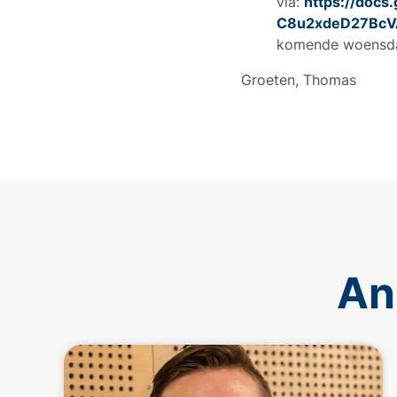
via:
https://doc
C8u2xdeD27BcV
komende woensd
Groeten, Thomas
An