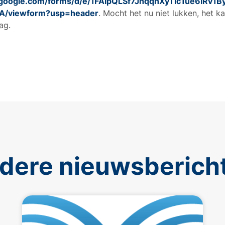
s.google.com/forms/d/e/1FAIpQLSf7JhqqhXyTlc1ue6IRv
A/viewform?usp=header
. Mocht het nu niet lukken, het k
ag.
dere nieuwsberich