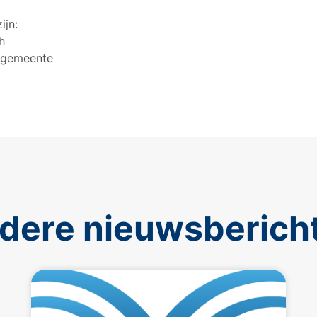
ijn:
h
engemeente
dere nieuwsberich