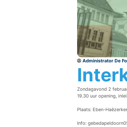
Administrator De F
Inter
Zondagavond 2 februari
19.30 uur opening, inle
Plaats: Eben-Haëzerke
Info: gebedapeldoorn