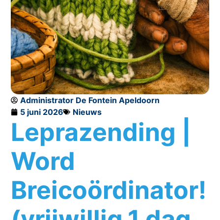
Administrator De Fontein Apeldoorn
5 juni 2026
Nieuws
Leprazending |
Word
Breicoördinator!
(vrijwillig,1 dag