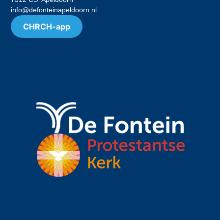
info@defonteinapeldoorn.nl
CHRCH-app