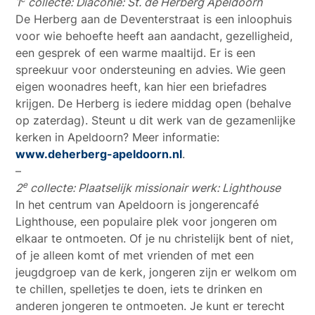
1
collecte: Diaconie: St. de Herberg Apeldoorn
De Herberg aan de Deventerstraat is een inloophuis
voor wie behoefte heeft aan aandacht, gezelligheid,
een gesprek of een warme maaltijd. Er is een
spreekuur voor ondersteuning en advies. Wie geen
eigen woonadres heeft, kan hier een briefadres
krijgen. De Herberg is iedere middag open (behalve
op zaterdag). Steunt u dit werk van de gezamenlijke
kerken in Apeldoorn? Meer informatie:
www.deherberg-apeldoorn.nl
.
–
e
2
collecte: Plaatselijk missionair werk: Lighthouse
In het centrum van Apeldoorn is jongerencafé
Lighthouse, een populaire plek voor jongeren om
elkaar te ontmoeten. Of je nu christelijk bent of niet,
of je alleen komt of met vrienden of met een
jeugdgroep van de kerk, jongeren zijn er welkom om
te chillen, spelletjes te doen, iets te drinken en
anderen jongeren te ontmoeten. Je kunt er terecht