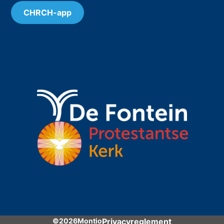
CHRCH-app
©2026Montio
Privacyreglement