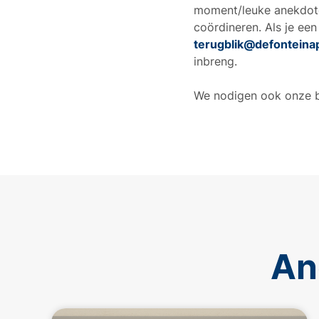
moment/leuke anekdote 
coördineren. Als je een
terugblik@defonteina
inbreng.
We nodigen ook onze bu
An