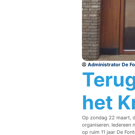
Administrator De F
Terug
het Kr
Op zondag 22 maart, de 
organiseren. Iedereen 
op ruim 11 jaar De Font