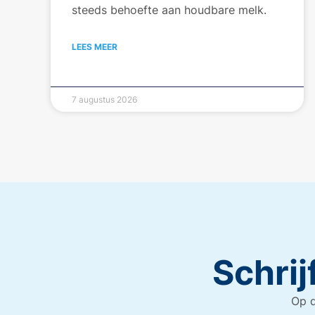
steeds behoefte aan houdbare melk.
LEES MEER
7 augustus 2026
Schrij
Op d