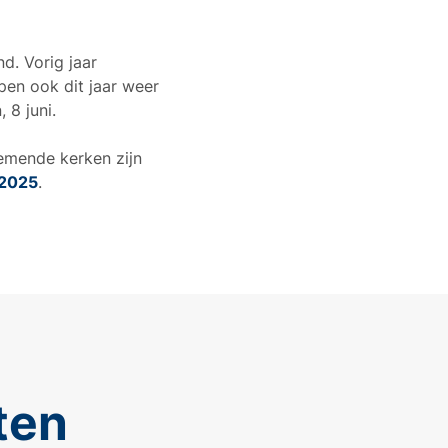
d. Vorig jaar
pen ook dit jaar weer
 8 juni.
nemende kerken zijn
 2025
.
ten