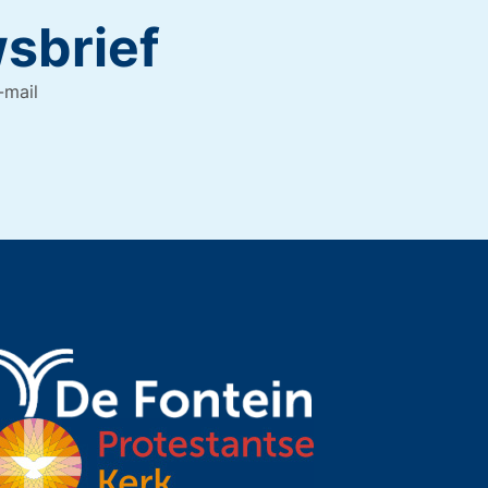
wsbrief
-mail