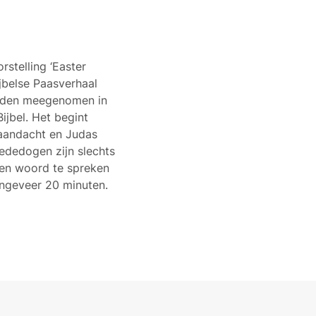
stelling ‘Easter
ijbelse Paasverhaal
orden meegenomen in
ijbel. Het begint
 aandacht en Judas
mededogen zijn slechts
 een woord te spreken
 ongeveer 20 minuten.