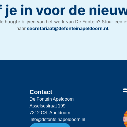
f je in voor de nieu
e hoogte blijven van het werk van De Fontein? Stuur een e
naar
secretariaat@defonteinapeldoorn.nl
.
Contact
De Fontein Apeldoorn
Asselsestraat 199
7312 CS Apeldoorn
info@defonteinapeldoorn.nl