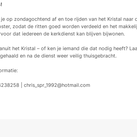
!
n je op zondagochtend af en toe rijden van het Kristal naa
ter, zodat de ritten goed worden verdeeld en het makkelij
voor dat iedereen de kerkdienst kan blijven bijwonen.
nuit het Kristal – of ken je iemand die dat nodig heeft? La
gehaald en na de dienst weer veilig thuisgebracht.
ormatie:
14238258 | chris_spr_1992@hotmail.com