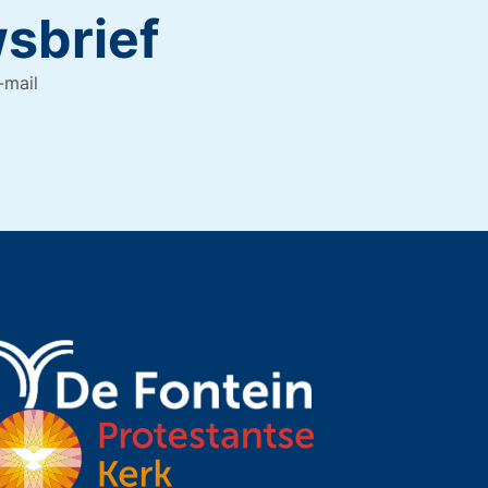
wsbrief
-mail