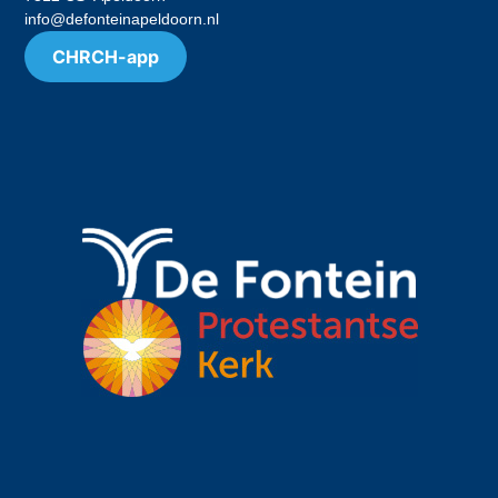
info@defonteinapeldoorn.nl
CHRCH-app