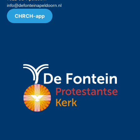
info@defonteinapeldoorn.nl
CHRCH-app