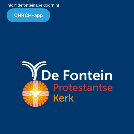
info@defonteinapeldoorn.nl
CHRCH-app